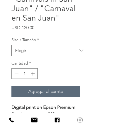
Juan" / "Carnaval
en San Juan"
Precio
USD 120.00
Size / Tamaño
*
Cantidad
*
Agregar al carrito
Digital print on Epson Premium
Semimatte paper 260g
Impresión digital en papel
Epson Premium Semimate 260g