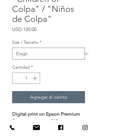
Colpa" / "Niños
de Colpa"
Precio
USD 120.00
Size / Tamaño
*
Cantidad
*
Agregar al carrito
Digital print on Epson Premium
Semimatte paper 260g
Impresión digital en papel
Epson Premium Semimate 260g