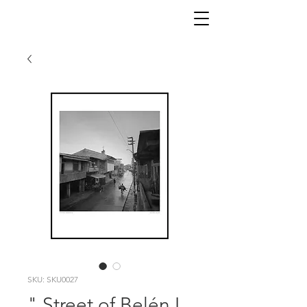
SKU: SKU0027
" Street of Belén I