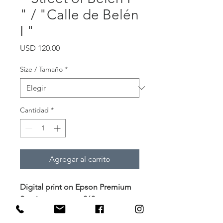
" / "Calle de Belén
I "
Precio
USD 120.00
Size / Tamaño
*
Cantidad
*
Agregar al carrito
Digital print on Epson Premium
Semimatte paper 260g
Impresión digital en papel
Epson Premium Semimate 260g